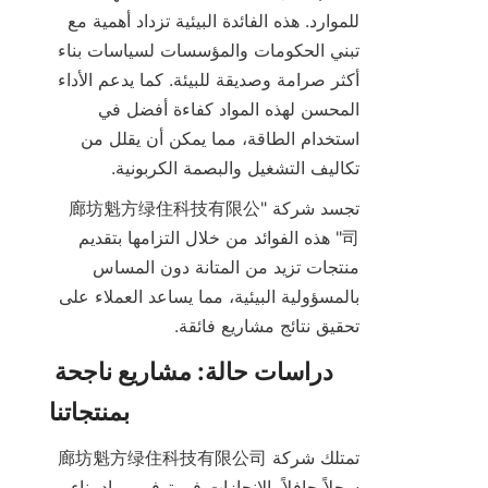
للموارد. هذه الفائدة البيئية تزداد أهمية مع 
تبني الحكومات والمؤسسات لسياسات بناء 
أكثر صرامة وصديقة للبيئة. كما يدعم الأداء 
المحسن لهذه المواد كفاءة أفضل في 
استخدام الطاقة، مما يمكن أن يقلل من 
تكاليف التشغيل والبصمة الكربونية.

تجسد شركة "廊坊魁方绿住科技有限公
司" هذه الفوائد من خلال التزامها بتقديم 
منتجات تزيد من المتانة دون المساس 
بالمسؤولية البيئية، مما يساعد العملاء على 
تحقيق نتائج مشاريع فائقة.

دراسات حالة: مشاريع ناجحة 
تمتلك شركة 廊坊魁方绿住科技有限公司 
سجلاً حافلاً بالإنجازات في توفير مواد بناء 