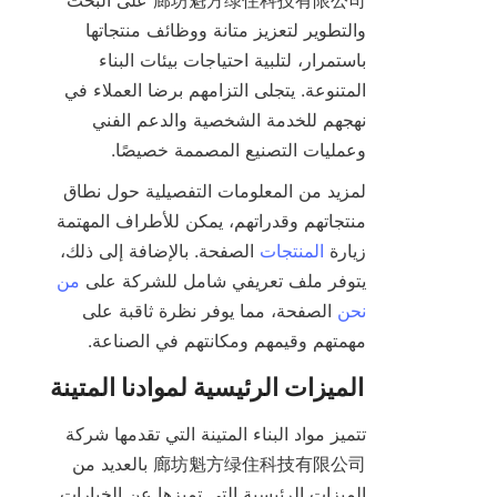
廊坊魁方绿住科技有限公司 على البحث 
والتطوير لتعزيز متانة ووظائف منتجاتها 
باستمرار، لتلبية احتياجات بيئات البناء 
المتنوعة. يتجلى التزامهم برضا العملاء في 
نهجهم للخدمة الشخصية والدعم الفني 
وعمليات التصنيع المصممة خصيصًا.

لمزيد من المعلومات التفصيلية حول نطاق 
منتجاتهم وقدراتهم، يمكن للأطراف المهتمة 
زيارة 
المنتجات
 الصفحة. بالإضافة إلى ذلك، 
يتوفر ملف تعريفي شامل للشركة على 
من
نحن
 الصفحة، مما يوفر نظرة ثاقبة على 
مهمتهم وقيمهم ومكانتهم في الصناعة.

تتميز مواد البناء المتينة التي تقدمها شركة 
廊坊魁方绿住科技有限公司 بالعديد من 
الميزات الرئيسية التي تميزها عن الخيارات 