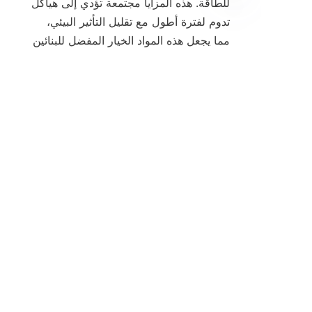
للطاقة. هذه المزايا مجتمعة تؤدي إلى هياكل 
تدوم لفترة أطول مع تقليل التأثير البيئي، 
AR
مما يجعل هذه المواد الخيار المفضل للبنائين 
والمطورين ذوي الرؤية المستقبلية.

تُعد مواد البناء المتينة مكونًا أساسيًا في 
الإنشاءات الحديثة، حيث توفر قوة ومتانة 
واستدامة لا مثيل لها. تقف شركة 廊坊魁方
绿住科技有限公司 في طليعة هذه 
الصناعة، وتقدم حلولًا مبتكرة وعالية الجودة 
تلبي المتطلبات الصارمة لمشاريع البناء 
اليوم. توفر منتجاتهم القابلة للتخصيص، بما 
في ذلك بلاط الأسقف المتينة والعوارض 
الفولاذية، للشركات خيارات موثوقة لتعزيز 
السلامة الهيكلية وتقليل تكاليف دورة الحياة.
