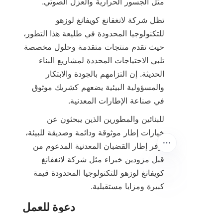
مثل الجسور الحرارية والعزل الصوتي.

تظل شركة لانغفانغ كويفانغ لوزهو 
للتكنولوجيا المحدودة في طليعة هذا التطور، 
حيث تقدم منتجات متقدمة وحلول مخصصة 
تلبي الاحتياجات المحددة لمشاريع البناء 
الحديثة. إن التزامهم بالجودة والابتكار 
والمسؤولية البيئية يضعهم كشريك موثوق 
في صناعة الإطارات المعدنية.
للبنائين والمطورين الذين يبحثون عن 
خيارات إطار موثوقة ودائمة وصديقة للبيئة، 
يوفر إطار القضبان المعدنية المدعوم من 
قبل مزودين خبراء مثل شركة لانغفانغ 
كويفانغ لوزهو للتكنولوجيا المحدودة قيمة 
كبيرة ومزايا مستقبلية.

AR