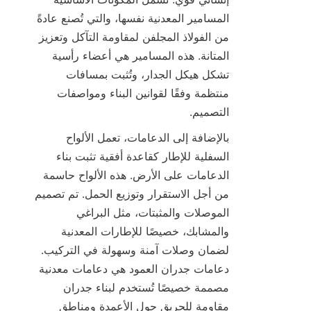
المسامير المعدنية نفسها، والتي تُصنع عادةً 
من الفولاذ المجلفن لمقاومة التآكل وتعزيز 
المتانة. هذه المسامير هي أعضاء رأسية 
تشكل هيكل الجدار، وتُثبت بمسافات 
منتظمة وفقًا لقوانين البناء ومواصفات 
التصميم.

بالإضافة إلى الدعامات، تعمل الألواح 
السفلية للإطار كقاعدة أفقية تثبت بناء 
الدعامات على الأرض. هذه الألواح حاسمة 
من أجل الاستقرار وتوزيع الحمل. تم تصميم 
الموصلات والمثبتات، مثل البراغي 
والمشابك، خصيصًا للإطارات المعدنية 
لضمان وصلات آمنة وسهولة في التركيب. 
دعامات جدران العمود هي دعامات معدنية 
مصممة خصيصًا تُستخدم لبناء جدران 
مقاومة للحريق حول الأعمدة ومناطق 