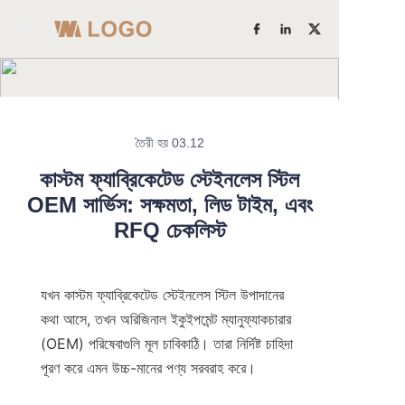
হোম
পণ্য
তৈরী হয় 03.12
আরও জানুন
আমাদের সম্পর্কে
কাস্টম ফ্যাব্রিকেটেড স্টেইনলেস স্টিল
OEM সার্ভিস: সক্ষমতা, লিড টাইম, এবং
ফ্যাক্টরি শক্তি
RFQ চেকলিস্ট
কেস স্টাডিজ
যখন কাস্টম ফ্যাব্রিকেটেড স্টেইনলেস স্টিল উপাদানের 
ব্লগ
কথা আসে, তখন অরিজিনাল ইকুইপমেন্ট ম্যানুফ্যাকচারার 
(OEM) পরিষেবাগুলি মূল চাবিকাঠি। তারা নির্দিষ্ট চাহিদা 
আমাদের সাথে যোগাযোগ করুন
পূরণ করে এমন উচ্চ-মানের পণ্য সরবরাহ করে।