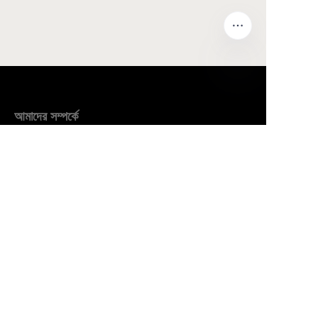
BN
আমাদের সম্পর্কে
waimao.163.com সম্পর্কে
163.com সম্পর্কে
গ্রাহক সেবা
সাহায্য কেন্দ্র
প্রতিক্রিয়া
waimao.163.com এ বিক্রি করুন