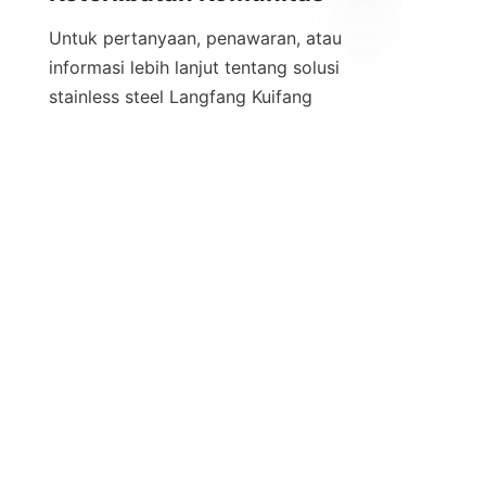
Untuk pertanyaan, penawaran, atau 
informasi lebih lanjut tentang solusi 
ID
stainless steel Langfang Kuifang 
Lvzhu, klien dapat dengan mudah 
menghubungi melalui berbagai 
saluran komunikasi. Perusahaan 
menawarkan dukungan pelanggan 
yang responsif untuk menjawab 
pertanyaan mengenai produk, 
kustomisasi, dan pemrosesan 
pesanan. Komitmen mereka terhadap 
komunikasi yang transparan dan 
tepat waktu meningkatkan 
pengalaman klien dan memfasilitasi 