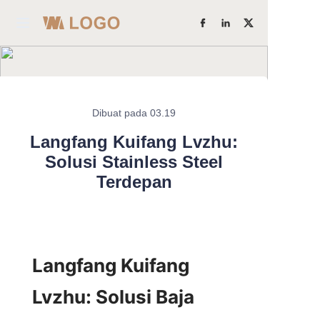
Beranda
Produk
Dibuat pada 03.19
Pelajari
Tentang Kami
Selengkapnya
Langfang Kuifang Lvzhu:
Solusi Stainless Steel
Kekuatan Pabrik
Terdepan
Studi Kasus
Blog
Langfang Kuifang 
Hubungi Kami
Lvzhu: Solusi Baja 