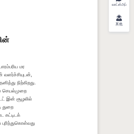
வாட்ஸ்அப்
其他
ன் 
ாரம்பரிய மர 
 வளர்ச்சியுடன், 
னித்து நிற்கிறது. 
ல் செயல்முறை 
ட் இன் சூழலில் 
் துறை 
 கட்டிடக் 
் புரிந்துகொள்வது 