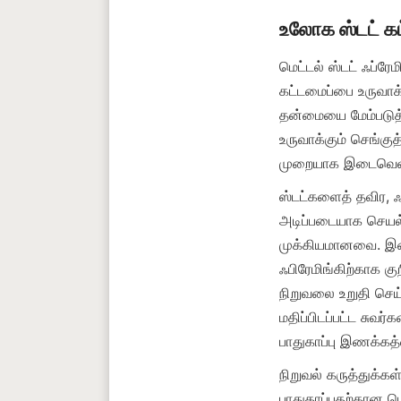
மெட்டல் ஸ்டட் ஃப்ர
கட்டமைப்பை உருவாக்க
தன்மையை மேம்படுத்த
உருவாக்கும் செங்குத்
ஸ்டட்களைத் தவிர, ஃப
அடிப்படையாக செயல்ப
முக்கியமானவை. இணைப
ஃபிரேமிங்கிற்காக க
நிறுவலை உறுதி செய்க
மதிப்பிடப்பட்ட சுவர
பாதுகாப்பு இணக்கத
நிறுவல் கருத்துக்கள
பாதுகாப்பதற்கான 