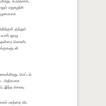
ிறது. கூடுதலாக, 
ம் மறுசுழற்சி 
முழுமையாக 
திற்குள் குத்தும் 
ிஃபாங் லூழு 
லைத்தன்மை கொண்ட 
க்குகளுடன் 
ைக்கிறது. மெட்டல் 
விட அதிகமாக 
ம், இந்த செலவு 
ோகம் மரத்தை விட 