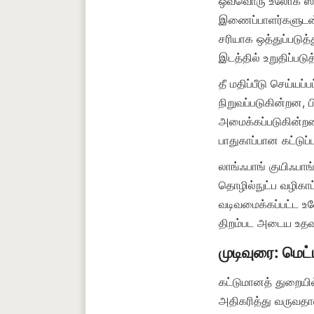
ஒவ்வொரு உலோக ஸ்டட்
இணைப்பாளர்களுடன் 
சரியாக ஒத்துப்படுத
தீ மதிப்பீடு செய்யப
நிறுவப்படுகின்றன, பி
அமைக்கப்படுகின்றன.
லாங்ஃபாங் குயிஃபாங
தொழில்நுட்ப வழிகா
வடிவமைக்கப்பட்ட உ
கட்டுமானத் துறையி
அதிகரித்து வருவதால்