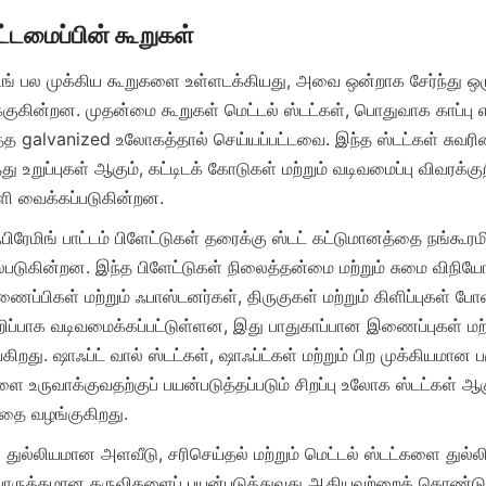
ேமிங் பல முக்கிய கூறுகளை உள்ளடக்கியது, அவை ஒன்றாக சேர்ந்து ஒ
ுகின்றன. முதன்மை கூறுகள் மெட்டல் ஸ்டட்கள், பொதுவாக காப்பு எதிர்ப
 galvanized உலோகத்தால் செய்யப்பட்டவை. இந்த ஸ்டட்கள் சுவரின் 
து உறுப்புகள் ஆகும், கட்டிடக் கோடுகள் மற்றும் வடிவமைப்பு விவரக்குறி
ிரேமிங் பாட்டம் பிளேட்டுகள் தரைக்கு ஸ்டட் கட்டுமானத்தை நங்கூரமி
டுகின்றன. இந்த பிளேட்டுகள் நிலைத்தன்மை மற்றும் சுமை விநியோக
்பிகள் மற்றும் ஃபாஸ்டனர்கள், திருகுகள் மற்றும் கிளிப்புகள் 
ுறிப்பாக வடிவமைக்கப்பட்டுள்ளன, இது பாதுகாப்பான இணைப்புகள் மற
ிறது. ஷாஃப்ட் வால் ஸ்டட்கள், ஷாஃப்ட்கள் மற்றும் பிற முக்கியமான ப
்களை உருவாக்குவதற்குப் பயன்படுத்தப்படும் சிறப்பு உலோக ஸ்டட்கள் ஆகு
்தை வழங்குகிறது.
் துல்லியமான அளவீடு, சரிசெய்தல் மற்றும் மெட்டல் ஸ்டட்களை துல்லி
பொருத்தமான கருவிகளைப் பயன்படுத்துவது ஆகியவற்றைக் கொண்டு