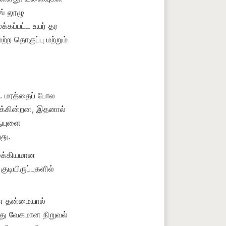
் லூழு 
கப்பட்ட உயர் தர 
்ற தொகுப்பு மற்றும் 
. மரத்தைப் போல 
ளிக்கின்றன, இதனால் 
ஆயுளை 
முக்கியமான 
டியிருப்புகளில் 
ன தன்மையால் 
இது வேகமான நிறுவல் 