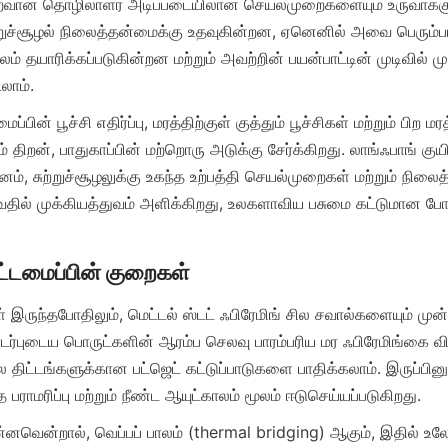
ைவான தொழிலாளர் அடிப்படையிலான செயல்முறைகளையும் உருவாக்குக
றுச்சூழல் நிலைத்தன்மைக்கு உதவுகின்றன, ஏனெனில் அவை பெரும்பாலு
லம் தயாரிக்கப்படுகின்றன மற்றும் அவற்றின் பயன்பாட்டின் முடிவில் 
பின் பூச்சி எதிர்ப்பு, மரத்திற்குள் குத்தும் பூச்சிகள் மற்றும் பிற மரத்
ம் திறன், பாதுகாப்பின் மற்றொரு அடுக்கு சேர்க்கிறது. லாங்ஃபாங் குய
வனம், சுற்றுச்சூழலுக்கு உகந்த உற்பத்தி செயல்முறைகள் மற்றும் நி
தில் முக்கியத்துவம் அளிக்கிறது, உலகளாவிய பசுமை கட்டுமான போ
ருந்தபோதிலும், மெட்டல் ஸ்டட் ஃபிரேமிங் சில சவால்களையும் முன்வ
ொடர்புடைய பொருட்களின் ஆரம்ப செலவு பாரம்பரிய மர ஃபிரேமிங்கை 
 திட்டங்களுக்கான பட்ஜெட் கட்டுப்பாடுகளை பாதிக்கலாம். இருப்பினு
வென்றால், வெப்பப் பாலம் (thermal bridging) ஆகும், இதில் உல