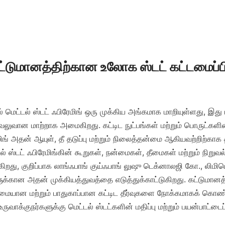
ட்டுமானத்திற்கான உலோக ஸ்டட் கட்டமைப்பி
 மெட்டல் ஸ்டட் ஃபிரேமிங் ஒரு முக்கிய அங்கமாக மாறியுள்ளது, இது ப
 வலுவான மாற்றாக அமைகிறது. கட்டிட நுட்பங்கள் மற்றும் பொருட்களின்
மிங் அதன் ஆயுள், தீ தடுப்பு மற்றும் நிலைத்தன்மை ஆகியவற்றிற்காக த
ல் ஸ்டட் ஃபிரேமிங்கின் கூறுகள், நன்மைகள், தீமைகள் மற்றும் நிறுவ
து, குறிப்பாக லாங்ஃபாங் குய்ஃபாங் லுஷு டெக்னாலஜி கோ., லிமிடெ
ுக்கான அதன் முக்கியத்துவத்தை எடுத்துக்காட்டுகிறது. கட்டுமானத
மையான மற்றும் பாதுகாப்பான கட்டிட தீர்வுகளை நோக்கமாகக் கொண்ட
ருவாக்குநர்களுக்கு மெட்டல் ஸ்டட்களின் மதிப்பு மற்றும் பயன்பாட்டைப