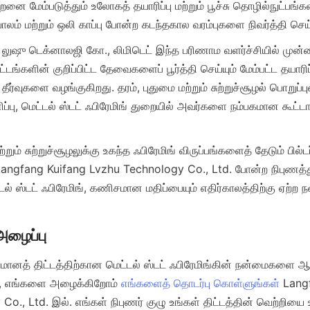
னை மேம்படுத்தும் உலோகத் தயாரிப்பு மற்றும் பூச்சு தொழில்நுட்பங்களி
் லுஷு டெக்னாலஜி கோ., லிமிடெட் இந்த பரிணாம வளர்ச்சியில் முன்
டங்களின் குறிப்பிட்ட தேவைகளைப் பூர்த்தி செய்யும் மேம்பட்ட தயாரிப்ப
தீர்வுகளை வழங்குகிறது. தரம், புதுமை மற்றும் சுற்றுச்சூழல் பொறுப்ப
ப்பு, மெட்டல் ஸ்டட் ஃபிரேமிங் துறையில் அவர்களை நம்பகமான கூட்ட
்றும் சுற்றுச்சூழலுக்கு உகந்த ஃபிரேமிங் விருப்பங்களைத் தேடும் பில்டர்
 Langfang Kuifang Lvzhu Technology Co., Ltd. போன்ற நிபுணத்த
டல் ஸ்டட் ஃபிரேமிங், கணிசமான மதிப்பையும் எதிர்காலத்திற்கு ஏற்ற
ுமானத் திட்டத்திற்கான மெட்டல் ஸ்டட் ஃபிரேமிங்கின் நன்மைகளை ஆரா
், எங்களை அழைக்கிறோம் 
எங்களைத் தொடர்பு கொள்ளுங்கள்
 Lang
o., Ltd. இல். எங்கள் நிபுணர் குழு உங்கள் திட்டத்தின் வெற்றியை 