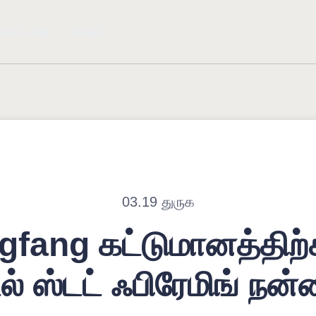
ளைப் பற்றி
மேலும்
03.19 துருக
gfang கட்டுமானத்திற
ல் ஸ்டட் ஃபிரேமிங் நன