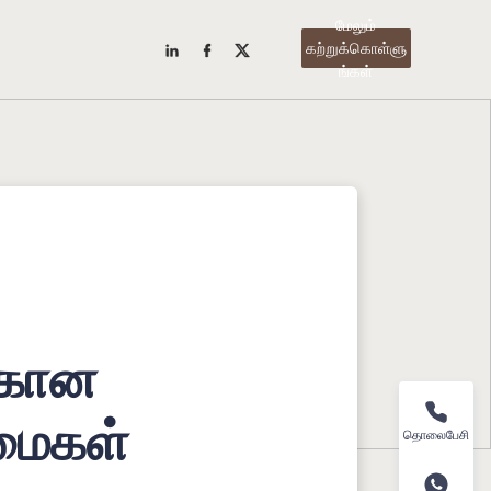
மேலும்
கற்றுக்கொள்ளு
ங்கள்
்கான
்மைகள்
தொலைபேசி