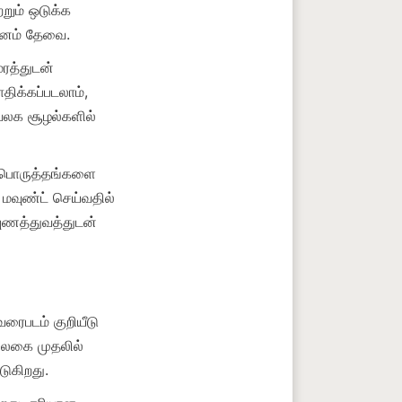
றும் ஒடுக்க 
ரத்துடன் 
ிக்கப்படலாம், 
லக சூழல்களில் 
 பொருத்தங்களை 
வுண்ட் செய்வதில் 
ுணத்துவத்துடன் 
ரைபடம் குறியீடு 
லகை முதலில் 