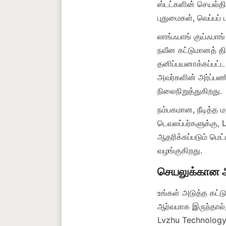
ஸ்டட்களின் செயல்திற
லாங்ஃபாங் குய்ஃபாங
நவீன கட்டுமானத் திட்
தனிப்பயனாக்கப்பட்ட 
அவர்களின் அர்ப்பணி
நம்பகமான, நீடித்த மற
டெவலப்பர்களுக்கு,
ஆதரிக்கப்படும் மெட்
உங்கள் அடுத்த கட்ட
ஆர்வமாக இருந்தால
Lvzhu Technology C