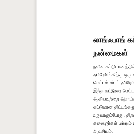
லாங்ஃபாங் க
நவீன கட்டுமானத்தில்
ஃபிரேமிங்கிற்கு ஒரு
மெட்டல் ஸ்டட் ஃபிரே
இந்த கட்டுரை மெட்ட
ஆகியவற்றை ஆராய்கிற
கட்டுமான திட்டங்கள
உருவாகும்போது, திற
கலைஞர்கள் மற்றும் உ
அவசியம்.