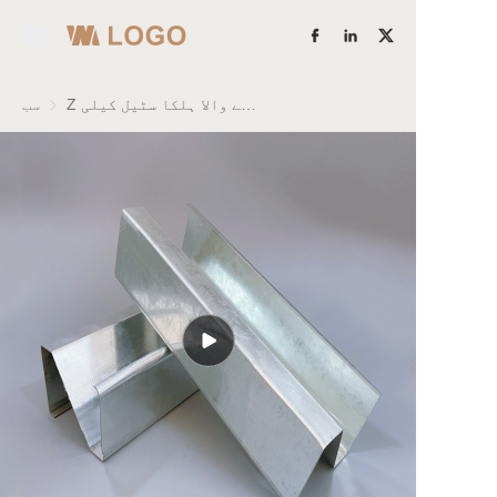
ہوم
Z قسم جھٹکا جذب کرنے والا ہلکا سٹیل کیلی
سب
مصنوعات
مزید جانیں
ہمارے بارے میں
فیکٹری کی طاقت
کیس اسٹڈیز
بلاگ
ہم سے رابطہ کریں