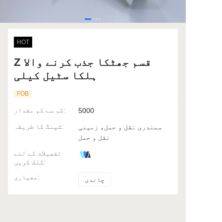
HOT
Z قسم جھٹکا جذب کرنے والا
ہلکا سٹیل کیلی
FOB
:
کم سے کم مقدار
5000
:
شپنگ کا طریقہ
سمندری نقل و حمل، زمینی
نقل و حمل
تفصیلات کے لئے
:
کلک کریں
:
معیاری
چاندی
چاندی