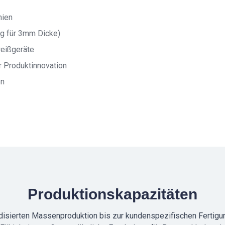
nien
ig für 3mm Dicke)
weißgeräte
r Produktinnovation
en
Produktionskapazitäten
disierten Massenproduktion bis zur kundenspezifischen Fertigun