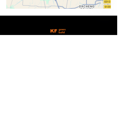
TC
憑藉 20 多年的專業知識、智慧製造以及對綠色可靠
解決方案的承諾，引領建材行業的未來。
[社群圖示：LinkedIn、Facebook、TikTok]
產品
首頁
產品
工厂实力