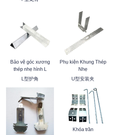
Bảo vệ góc xương
Phụ kiện Khung Thép
thép nhẹ hình L
Nhẹ
L型护角
U型安装夹
Khóa trần