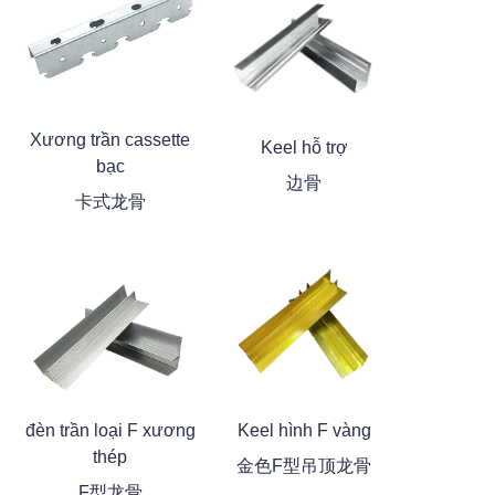
Xương trần cassette
Keel hỗ trợ
bạc
边骨
卡式龙骨
đèn trần loại F xương
Keel hình F vàng
thép
金色F型吊顶龙骨
F型龙骨