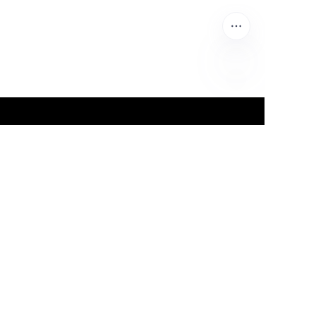
VI
Dẫn đầu tương lai vật liệu xây dựng với hơn 20
năm kinh nghiệm, sản xuất thông minh và cam kết
về các giải pháp xanh, đáng tin cậy.
[Biểu tượng mạng xã hội: LinkedIn, Facebook,
TikTok]
Sản